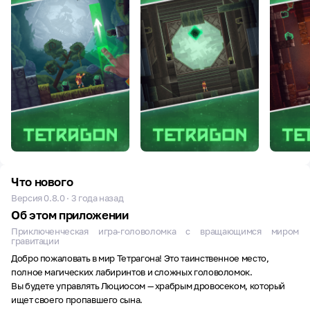
Что нового
Версия 0.8.0 · 3 года назад
Об этом приложении
Приключенческая игра-головоломка с вращающимся миром
гравитации
Добро пожаловать в мир Тетрагона! Это таинственное место,
полное магических лабиринтов и сложных головоломок.
Вы будете управлять Люциосом — храбрым дровосеком, который
ищет своего пропавшего сына.