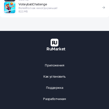
VolleyballChallenge
Волейбол как никогда раньше!
82.1 МБ
RuMarket
Приложения
Как установить
Поддержка
Разработчикам