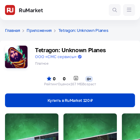
RuMarket
Главная
Приложения
Tetragon: Unknown Planes
Tetragon: Unknown Planes
ООО «СМС сервисы»
Платное
0
0
0+
Рейтинг
Оценок
167 МБ
Возраст
Купить в RuMarket 120 ₽