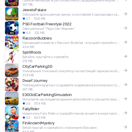
Приключенческая игра-головоломка с вращающимся миром гравитации
167 МБ
JewelsPalace
Собирайте драгоценные камни, сопоставляя 3 одинаковых камня
3.7
53.6 МБ
PSG Football Freestyle 2022
Официальный "Пари Сен-Жермен"
4.0
132 МБ
RaccoonBubbles
Наслаждайся вместе с Raccoon Bubbles - в лучшей стрельбе по шарикам!
43.4 МБ
SpiritRoots
Бегайте, прыгайте и стреляйте
173 МБ
CityCarParking3D
Уникальный гоночный симулятор на настоящей парковочной территории
37.8 МБ
Dwarf Journey
Побеждайте врагов и создавайте снаряжение в эпическом путешествии к бессмертию!
167 МБ
E30OldCarParkingSimulation
Испытайте настоящее вождение автомобиля и улучшите свои навыки вождения
3.0
55.4 МБ
FailyRider
Новая игра Faily Rider от разработчиков лучшего в мире приложения FAILY BRAKES.
3.3
66.5 МБ
FinAncientMystery
Бегай прыгай и сражайся с огромными Боссами.
94.6 МБ