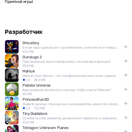
Приятной игры!
Разработчик
Ghoulboy
В игре надо сражаться с противниками, уклоняться от ловушек и решать головоломки
41.9 МБ
Gunslugs 3
Оригинальный экшн-платформер с множеством функций
35.8 МБ
Mahluk
Mahluk: Dark Demon – это платформенная экшн-игра с двумерной графикой
1.0
39.3 МБ
Pebble Universe
Ваша реакция достаточно хороша, чтобы спасти Pebbles?
98 МБ
PrincessRun3D
Живите жизнью принцессы и наслаждайтесь красотой игрового процесса
1.0
72.1 МБ
Tiny Gladiators
Сочетает в себе элементы динамичного файтинга и увлекательной RPG
92.9 МБ
Tetragon: Unknown Planes