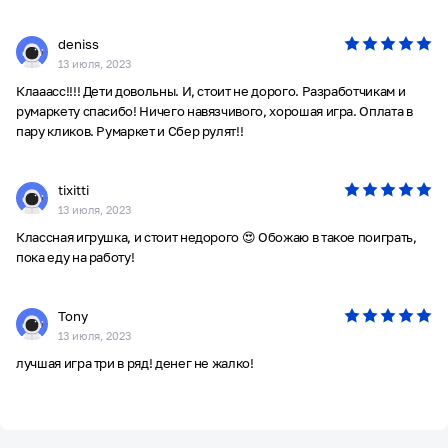
deniss
13 июля, 2023
Клааасс!!!! Дети довольны. И, стоит не дорого. Разработчикам и
румаркету спасибо! Ничего навязчивого, хорошая игра. Оплата в
пару кликов. Румаркет и Сбер рулят!!
tixitti
13 июля, 2023
Классная игрушка, и стоит недорого 😍 Обожаю в такое поиграть,
пока еду на работу!
Tony
13 июля, 2023
лучшая игра три в ряд! денег не жалко!