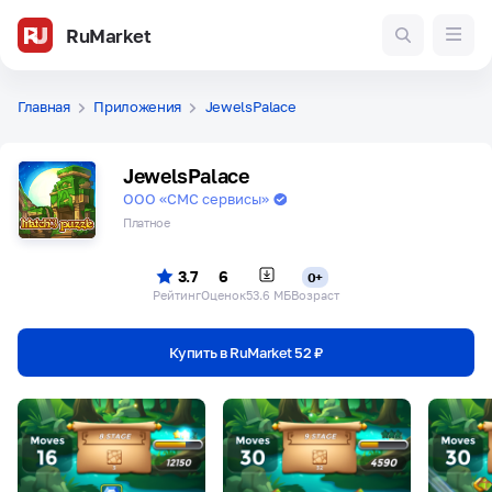
RuMarket
Главная
Приложения
JewelsPalace
JewelsPalace
ООО «СМС сервисы»
Платное
3.7
6
0+
Рейтинг
Оценок
53.6 МБ
Возраст
Купить в RuMarket 52 ₽