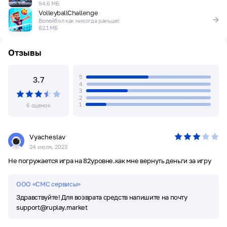
94.6 МБ
VolleyballChallenge
Волейбол как никогда раньше!
82.1 МБ
Отзывы
5
3.7
4
3
2
1
6 оценок
Vyacheslav
24 июля, 2023
Не погружается игра на 82уровне.как мне вернуть деньги за игру
ООО «СМС сервисы»
Здравствуйте! Для возврата средств напишите на почту
support@ruplay.market