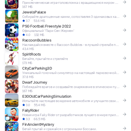
Приключенческая игра-головоломка с вращающимся миром гравитации
167 МБ
JewelsPalace
Собирайте драгоценные камни, сопоставляя 3 одинаковых камня
3.7
53.6 МБ
PSG Football Freestyle 2022
Официальный "Пари Сен-Жермен"
4.0
132 МБ
RaccoonBubbles
Наслаждайся вместе с Raccoon Bubbles - в лучшей стрельбе по шарикам!
43.4 МБ
SpiritRoots
Бегайте, прыгайте и стреляйте
173 МБ
CityCarParking3D
Уникальный гоночный симулятор на настоящей парковочной территории
37.8 МБ
Dwarf Journey
Побеждайте врагов и создавайте снаряжение в эпическом путешествии к бессмертию!
167 МБ
E30OldCarParkingSimulation
Испытайте настоящее вождение автомобиля и улучшите свои навыки вождения
3.0
55.4 МБ
FailyRider
Новая игра Faily Rider от разработчиков лучшего в мире приложения FAILY BRAKES.
3.3
66.5 МБ
FinAncientMystery
Бегай прыгай и сражайся с огромными Боссами.