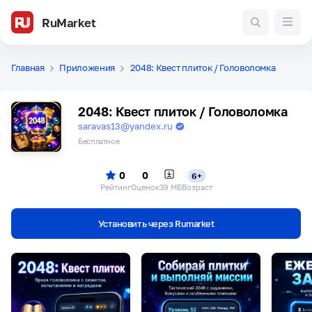
RuMarket
Главная
Приложения
2048: Квест плиток / Головоломка
2048: Квест плиток / Головоломка
saravas13@yandex.ru
Бесплатное
0
0
6+
Рейтинг
Оценок
39 МБ
Возраст
Установить через Rumarket