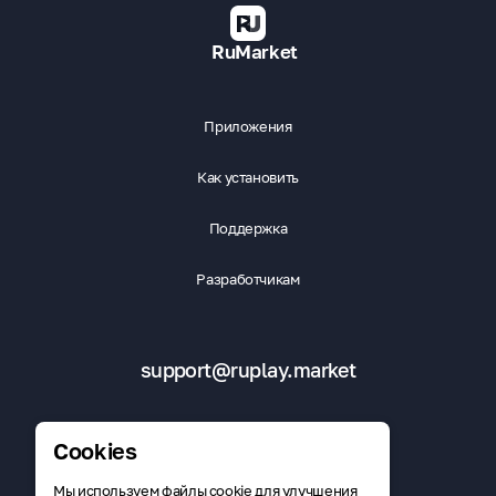
Собирай плитки, проходи уровни, открывай новые главы и развивай
свой прогресс в мире 2048.
RuMarket
Разработчик: Саравас Николай Эдуардович
Email: saravas13@yandex.ru
Приложения
Политика конфиденциальности:
https://saravas976.github.io/privacy-policy-2048/
Как установить
Поддержка
Разработчикам
support@ruplay.market
Cookies
Мы используем файлы cookie для улучшения