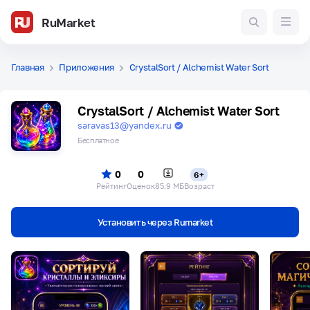
RuMarket
Главная
Приложения
CrystalSort / Alchemist Water Sort
CrystalSort / Alchemist Water Sort
saravas13@yandex.ru
Бесплатное
0
0
6+
Рейтинг
Оценок
85.9 МБ
Возраст
Установить через Rumarket