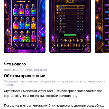
Что нового
Версия 1.3.2 · 3 месяца назад
Об этом приложении
Сортируй магические жидкости и кристаллы в алхимических
колбах
CrystalSort / Alchemist Water Sort — атмосферная головоломка про
сортировку магических жидкостей и кристаллов.
Погрузись в мир алхимии, колб, сияющих самоцветов и волшебных