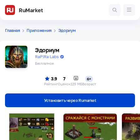
RuMarket
Главная
Приложения
Эдориум
Эдориум
RaPiRa Labs
Бесплатное
3.9
7
6+
Рейтинг
Оценок
129 МБ
Возраст
Установить через Rumarket