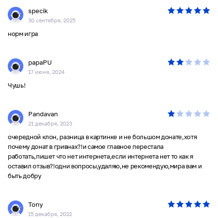
specik
30 сентября, 2025
норм игра
papaPU
17 июня, 2024
Чушь!
Pandavan
21 декабря, 2023
очередной клон, разница в картинке и не большом донате,хотя
почему донат в гривнах?!и самое главное перестала
работать,пишет что нет интернета,если интернета нет то как я
оставил отзыв?!одни вопросы,удаляю,не рекомендую,мира вам и
быть добру
Tony
15 декабря, 2022