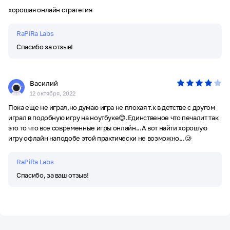
хорошая онлайн стратегия
RaPiRa Labs
Спасибо за отзыв!
Василий
12 октября, 2022
Пока еще не играл,но думаю игра не плохая т.к в детстве с другом
играл в подобную игру на ноутбуке😊.Единственое что печалит так
это то что все современные игры онлайн...А вот найти хорошую
игру офлайн наподобе этой практически не возможно...🥲
RaPiRa Labs
Спасибо, за ваш отзыв!