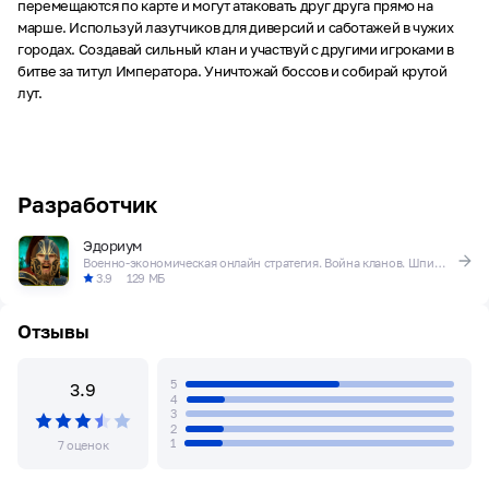
перемещаются по карте и могут атаковать друг друга прямо на
марше. Используй лазутчиков для диверсий и саботажей в чужих
городах. Создавай сильный клан и участвуй с другими игроками в
битве за титул Императора. Уничтожай боссов и собирай крутой
лут.
Разработчик
Эдориум
Военно-экономическая онлайн стратегия. Война кланов. Шпионаж. Производство.
3.9
129 МБ
Отзывы
5
3.9
4
3
2
1
7 оценок