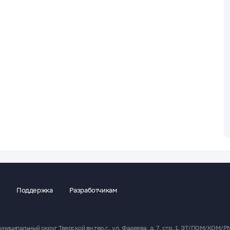
Поддержка
Разработчикам
униципальный округ Тверской вн.тер.г., ул. Фадеева, д. 7, стр. 1, ЭТ/ПОМ/КОМ/