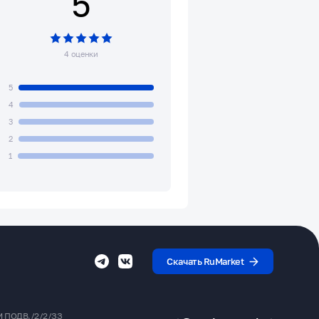
5
4 оценки
5
4
3
2
1
Скачать RuMarket
РМ ПОДВ./2/2/ЗЗ