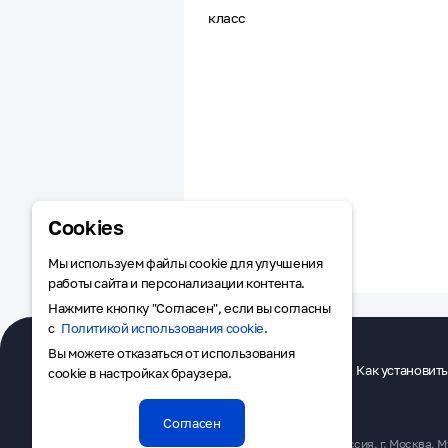
класс
Cookies
Мы используем файлы cookie для улучшения
работы сайта и персонализации контента.
Нажмите кнопку "Согласен", если вы согласны
с
Политикой использования cookie
.
Вы можете отказаться от использования
RuMarket
Приложения
Как установить
cookie в настройках браузера.
Согласен
АО «МАСТЕР ТОР», ОГРН 1227700119668. 125047, Россия, г. Москва, М