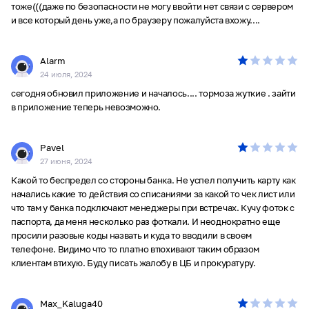
тоже(((даже по безопасности не могу ввойти нет связи с сервером
и все который день уже,а по браузеру пожалуйста вхожу....
Alarm
24 июля, 2024
сегодня обновил приложение и началось.... тормоза жуткие . зайти
в приложение теперь невозможно.
Pavel
27 июня, 2024
Какой то беспредел со стороны банка. Не успел получить карту как
начались какие то действия со списаниями за какой то чек лист или
что там у банка подключают менеджеры при встречах. Кучу фоток с
паспорта, да меня несколько раз фоткали. И неоднократно еще
просили разовые коды назвать и куда то вводили в своем
телефоне. Видимо что то платно втюхивают таким образом
клиентам втихую. Буду писать жалобу в ЦБ и прокуратуру.
Max_Kaluga40