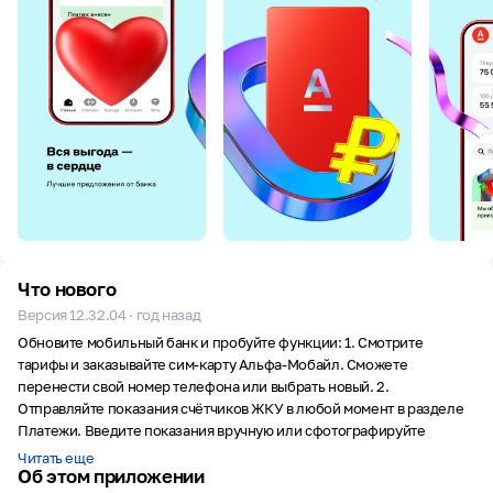
Что нового
Версия 12.32.04 · год назад
Обновите мобильный банк и пробуйте функции: 1. Смотрите
тарифы и заказывайте сим-карту Альфа-Мобайл. Сможете
перенести свой номер телефона или выбрать новый. 2.
Отправляйте показания счётчиков ЖКУ в любой момент в разделе
Платежи. Введите показания вручную или сфотографируйте
счётчик — наше приложение распознает цифры. 3. Открывайте
Читать еще
Об этом приложении
доступ к подписке Альфа-Смарт двум вашим близким. Выберите