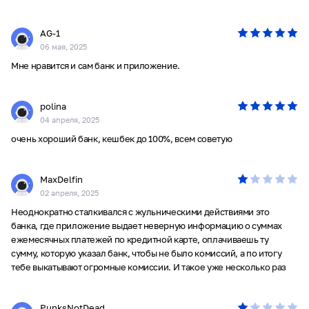
AG-1
06 мая, 2025
Мне нравится и сам банк и приложение.
polina
04 апреля, 2025
очень хороший банк, кешбек до 100%, всем советую
MaxDelfin
02 апреля, 2025
Неоднократно сталкивался с жульническими действиями это
банка, где приложение выдает неверную информацию о суммах
ежемесячных платежей по кредитной карте, оплачиваешь ту
сумму, которую указал банк, чтобы не было комиссий, а по итогу
тебе выкатывают огромные комиссии. И такое уже несколько раз
было. После третьего такого случая закрыл все кредитные и
дебетовые карты этого банка-жулика и больше никогда с ним не
PunksNotDead
свяжусь. В других 4 банках где у меня есть кредитки, таких случаев