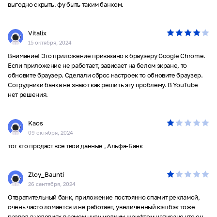
выгодно скрыть. фу быть таким банком.
Vitalix
15 октября, 2024
Внимание! Это приложение привязано к браузеру Google Chrome.
Если приложение не работает, зависает на белом экране, то
обновите браузер. Сделали сброс настроек то обновите браузер.
Сотрудники банка не знают как решить эту проблему. В YouTube
нет решения.
Kaos
09 октября, 2024
тот кто продаст все твои данные , Альфа-Банк
Zloy_Baunti
26 сентября, 2024
Отвратительный банк, приложение постоянно спамит рекламой,
очень часто ломается и не работает, увеличенный кэшбэк тоже
развод в условиях в самом низу мелким шрифтом написано что он