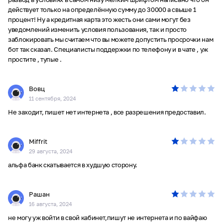
действует только на определённую сумму до 30000 а свыше 1
процент! Ну а кредитная карта это жесть они сами могут без
уведомлений изменить условия пользования, так и просто
заблокировать мы считаем что вы можете допустить просрочки нам
бот так сказал. Специалисты поддержки по телефону и в чате , уж
простите , тупые .
Вовц
11 сентября, 2024
Не заходит, пишет нет интернета , все разрешения предоставил.
Miffrit
29 августа, 2024
альфа банк скатывается в худшую сторону.
Рашан
16 августа, 2024
не могу уж войти в свой кабинет,пишут не интернета и по вайфаю