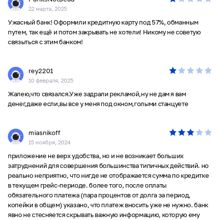
22 марта, 2025
еще ни разу не было.
Ужасный банк! Оформили кредитную карту под 57%, обманным
путем, так ещё и потом закрывать не хотели! Никому не советую
связыться с этим банком!
rey2201
10 февраля, 2025
Жалею,что связался.Уже задрали рекламой,ну не дам я вам
денег,даже если,вы все у меня под окном,голыми станцуете
miasnikoff
15 ноября, 2024
приложение не верх удобства, но и не возникает больших
затруднений для совершения большинства типичных действий. но
реально неприятно, что нигде не отображается сумма по кредитке
в текущем грейс-периоде. более того, после оплаты
обязательного платежа (пара процентов от долга за период,
копейки в общем) указано, что платеж вносить уже не нужно. банк
явно не стесняется скрывать важную информацию, которую ему