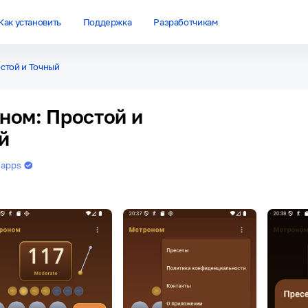
Как установить
Поддержка
Разработчикам
стой и Точный
ном: Простой и
й
 apps