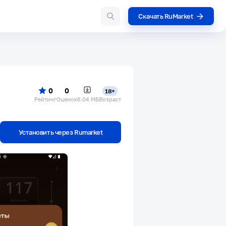
Скачать RuMarket
0
0
18+
Рейтинг
Оценок
6.04 МБ
Возраст
Установить через Rumarket