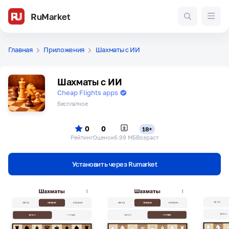
RuMarket
Главная
Приложения
Шахматы с ИИ
Шахматы с ИИ
Cheap Flights apps
Бесплатное
0
0
18+
Рейтинг
Оценок
6.99 МБ
Возраст
Установить через Rumarket