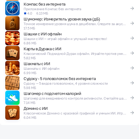
Компас без интернета
Приложение Компас без интернета
4.0
6.13 МБ
Шумомер: Измеритель уровня звука (дБ)
Точное измерение уровня шума в децибелах. Следите за акустическим комфортом!
17.5 МБ
Шашки с ИИ офлайн
Шашки с ИИ — играй офлайн и улучшай мастерство!
6.86 МБ
Карты в Дурака с ИИ
Классический Подкидной Дурак офлайн. Играйте против умного ИИ в любое время!
5.82 МБ
Шахматы с ИИ
Шахматы с ИИ офлайн
6.99 МБ
Судоку - 5 головоломок без интернета
Судоку — 5 видов головоломок, 4 уровня сложности
5.98 МБ
Шагомер с подсчетом калорий
Шагомер для ежедневного контроля активности. Считайте шаги без разряда батареи!
7.14 МБ
Домино с ИИ
Классическое Домино с красивой графикой и умным ИИ. Играй когда угодно!
6.04 МБ