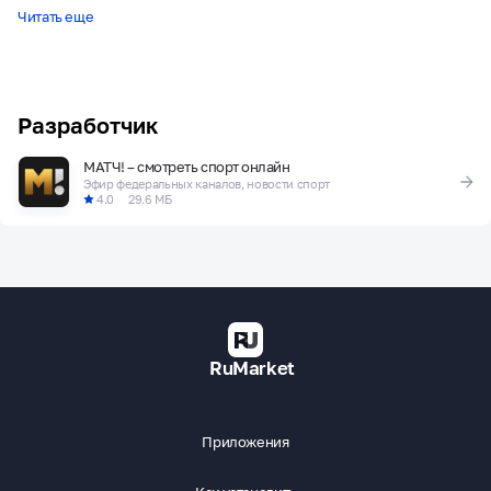
Расписания, турнирные таблицы, статистика;
Читать еще
Трансляции матчей популярных спортивных турниров;
Новости и видео из мира спорта;
Хайлайты и видеообзоры матчей.
Разработчик
Доступ в приложение осуществляется через единый аккаунт
развлекательных сервисов ГазпромИД. Синхронизированы
МАТЧ! – смотреть спорт онлайн
Эфир федеральных каналов, новости спорт
купленные подписки, смотреть трансляции телеканалов стало еще
4.0
29.6 МБ
удобнее на любом из доступных устройств: смартфон, web-сайт,
Smart TV.
*Список каналов: «Матч ТВ», «МАТЧ! СТРАНА», «МАТЧ ПРЕМЬЕР»**,
«Матч! Футбол 1»**, «Матч! Футбол 2»**, «Матч! Футбол 3»**, «Матч!
Боец»**, «Матч! Арена»**, «Матч! Игра»**, «Конный мир»**.
**Доступ к тематическим каналам предоставляется на основе
подписной модели (1 месяц / 1 год). Дополнительно в приложении
RuMarket
предусмотрена покупка отдельных трансляций прямого эфира и
записей.
Приложения
Нажимая кнопку оплаты, вы соглашаетесь с условиями
Пользовательского соглашения (https://v2.match-club.ru/terms) и