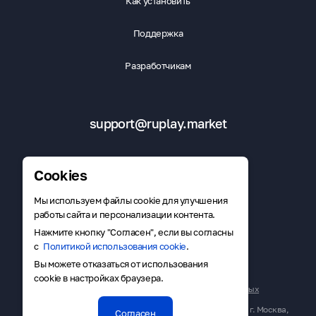
Как установить
Политикой Конфиденциальности (https://v2.match-club.ru/privacy)
Трансляции доступны только на территории Российской
Поддержка
Федерации.
Разработчикам
Если у вас возникли какие-либо вопросы касаемо работы
приложения, пожалуйста, обратитесь на почту club@matchtv.ru и
наши специалисты свяжутся с вами.
support@ruplay.market
Cookies
Мы используем файлы cookie для улучшения
Скачать RuMarket
работы сайта и персонализации контента.
Нажмите кнопку "Согласен", если вы согласны
с
Политикой использования cookie
.
Вы можете отказаться от использования
Публичная оферта
cookie в настройках браузера.
Политика в отношении обработки персональных данных
АО «МАСТЕР ТОР», ОГРН 1227700119668. 125047, Россия, г. Москва,
Согласен