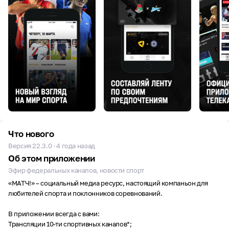
Что нового
Версия 22.3.0 · 4 года назад
Об этом приложении
Эфир федеральных каналов, новости спорт
«МАТЧ!» – социальный медиа ресурс, настоящий компаньон для
любителей спорта и поклонников соревнований.
В приложении всегда с вами:
Трансляции 10-ти спортивных каналов*;