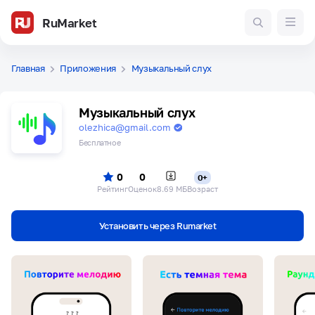
RuMarket
Главная
Приложения
Музыкальный слух
Музыкальный слух
olezhica@gmail.com
Бесплатное
0
0
0+
Рейтинг
Оценок
8.69 МБ
Возраст
Установить через Rumarket