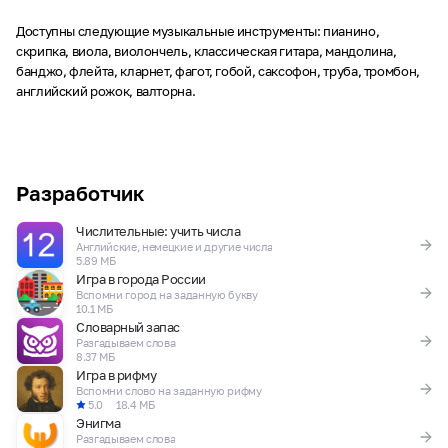
Доступны следующие музыкальные инструменты: пианино,
скрипка, виола, виолончель, классическая гитара, мандолина,
банджо, флейта, кларнет, фагот, гобой, саксофон, труба, тромбон,
английский рожок, валторна.
Разработчик
Числительные: учить числа
Английские, немецкие и другие числа
5.89 МБ
Игра в города России
Вспомни город на заданную букву
10.1 МБ
Словарный запас
Разгадываем слова
8.37 МБ
Игра в рифму
Вспомни слово на заданную рифму
5.0
18.4 МБ
Энигма
Разгадываем слова