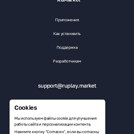
Приложения
Как установить
Поддержка
Разработчикам
support@ruplay.market
Cookies
Мы используем файлы cookie для улучшения
Скачать RuMarket
работы сайта и персонализации контента.
Нажмите кнопку "Согласен", если вы согласны