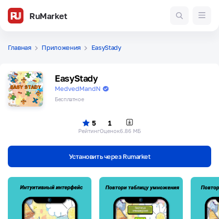
RuMarket
Главная
Приложения
EasyStady
EasyStady
MedvedMandN
Бесплатное
5
1
Рейтинг
Оценок
6.86 МБ
Установить через Rumarket