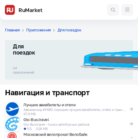
RuMarket
Главная
Приложения
Для поездок
Для
поездок
14
приложений
Навигация и транспорт
Лучшие авиабилеты и отели
Авиакассир.ИНФО: находим лучшие авиабилеты, отели и трансферы, сравнивая цены.
47.9 МБ
Glo-Bus.travel
Glo-Bus.travel - поиск автобусных рейсов
5.0
3.28 МБ
Московский велопрокат Велобайк