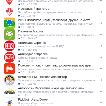
Официальное приложение московского городского велопроката
1.3
40.8 МБ
Московский транспорт
Не стойте в пробках – передвигайтесь с комфортом!
2.5
115 МБ
2ГИС: навигатор, карты, транспорт, друзья на карте
Расписание и маршруты автобусов. Пробки. Камеры. Путеводитель. Геопозиция друзей
4.3
311 МБ
Парковки России
Мы провели масштабное обновление приложения «Парковки России»
3.4
90.9 МБ
Антирадар Стрелка
Антирадар от камер фиксации ГИБДД
4.8
16.4 МБ
Антирадар еСтрелка
Камеры видеофиксации ГИБДД
3.5
16 МБ
Поехали! — поиск попутчиков, совместные поездки
Бесплатный сервис для поиска попутчиков и водителей для междугородних поездок
5.0
19 МБ
eWeather HDF - погода и барометр
Точная погода, метеостанция и барометр, виджеты и давление
4.0
22.1 МБ
Автосоюз – Маркетплейс аренды автомобилей
Мы объединили предложения прокатов и частных автовладельцев по всей России
46.3 МБ
Flybillet - Авиа/Отели
Поиск авиабилетов и отелей